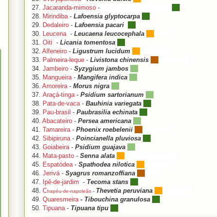
27.
Jacaranda-mimoso
-
Jacaranda mimosifolia
28.
Mirindiba
-
Lafoensia glyptocarpa
29.
Dedaleiro
-
Lafoensia pacari
30.
Leucena
-
Leucaena leucocephala
31.
Oiti
-
Licania tomentosa
32.
Alfeneiro
-
Ligustrum lucidum
33.
Palmeira-leque
-
Livistona chinensis
34.
Jambeiro
-
Syzygium jambos
35.
Mangueira
-
Mangifera indica
36.
Amoreira
-
Morus nigra
37.
Araçá-tinga
-
Psidium sartorianum
38.
Pata-de-vaca
-
Bauhinia variegata
39.
Pau-brasil
-
Paubrasilia echinata
40.
Abacateiro
-
Persea americana
41.
Tamareira
-
Phoenix roebelenii
42.
Sibipiruna
-
Poincianella pluviosa
43.
Goiabeira
-
Psidium guajava
44.
Mata-pasto
-
Senna alata
45.
Espatódea
-
Spathodea nilotica
46.
Jerivá
-
Syagrus romanzoffiana
47.
Ipê-de-jardim
-
Tecoma stans
48.
C
Thevetia peruviana
hapéu-de-napoleão
-
49.
Quaresmeira
-
Tibouchina granulosa
50.
Tipuana
-
Tipuana tipu