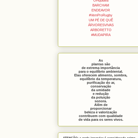
OHquidea
BARCHAM
ENDEAVOR
#VemProRugby
UM PÉ DE QUÊ
ÁRVORESVIVAS
ARBORETTO
#MUDAPIRA
As
plantas são
de extrema importância
para o equilíbrio ambiental.
Elas oferecem alimento, sombra,
equilíbrio da temperatura,
purificação do ar,
conservação
da umidade
e redução
da poluição
sonora.
Além de
proporcionar
beleza e valorização
contribuem com qualidade
de vida para os seres vivos.
ATENÇÃO: a poda irregular é considerada crime