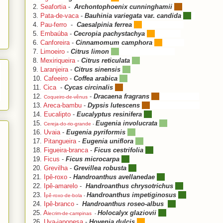
2.
Seafortia
-
Archontophoenix cunninghamii
3.
Pata-de-vaca
-
Bauhinia variegata
var.
candida
4.
Pau-ferro
-
Caesalpinia ferrea
5.
Embaúba
-
Cecropia pachystachya
6.
Canforeira
-
Cinnamomum camphora
7.
Limoeiro
-
Citrus limon
8.
Mexiriqueira
-
Citrus reticulata
9.
Laranjeira
-
Citrus sinensis
10.
Cafeeiro
-
Coffea arabica
11.
Cica
-
Cycas circinalis
12.
-
Dracaena fragrans
Coqueiro-de-vênus
13.
Areca-bambu
-
Dypsis lutescens
14.
Eucalipto
-
Eucalyptus resinifera
15.
Eugenia involucrata
Cereja-do-rio-grande
-
16.
Uvaia
-
Eugenia pyriformis
17.
Pitangueira
-
Eugenia uniflora
18.
Figueira-branca
-
Ficus cestrifolia
19.
Ficus
-
Ficus microcarpa
20.
Grevilha
-
Grevillea robusta
21.
Ipê-roxo
-
Handroanthus avellanedae
22.
Ipê-amarelo
-
Handroanthus chrysotrichus
23.
I
Handroanthus impetiginosus
pê-roxo-de-bola
-
24.
Ipê-branco
-
Handroanthus roseo-albus
25.
A
Holocalyx glaziovii
lecrim-de-campinas
-
26.
Uva-japonesa
-
Hovenia dulcis