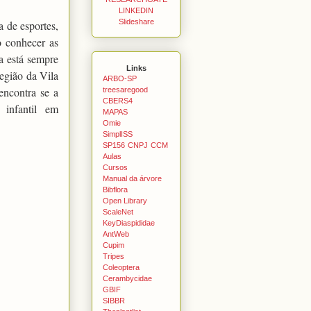
LINKEDIN
Slideshare
a de esportes,
o conhecer as
a está sempre
Links
egião da Vila
ARBO-SP
encontra se a
treesaregood
CBERS4
 infantil em
MAPAS
Omie
SimplISS
SP156
CNPJ
CCM
Aulas
Cursos
Manual da árvore
Bibflora
Open Library
ScaleNet
KeyDiaspididae
AntWeb
Cupim
Tripes
Coleoptera
Cerambycidae
GBIF
SIBBR