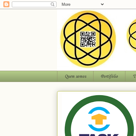
Quem somos
Portifólio
T