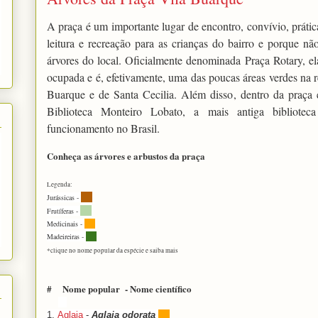
A praça é um importante lugar de encontro, convívio, prátic
leitura e recreação para as crianças do bairro e porque nã
árvores do local. Oficialmente denominada Praça Rotary, el
ocupada e é, efetivamente, uma das poucas áreas verdes na r
Buarque e de Santa Cecilia. Além disso, dentro da praça 
Biblioteca Monteiro Lobato, a mais antiga biblioteca
funcionamento no Brasil.
Conheça as árvores e arbustos da praça
Legenda:
Jurássicas -
Frutíferas -
Medicinais -
Madeireiras -
*clique no nome popular da espécie e saiba mais
#
Nome popular - Nome científico
1.
Aglaia
-
Aglaia odorata