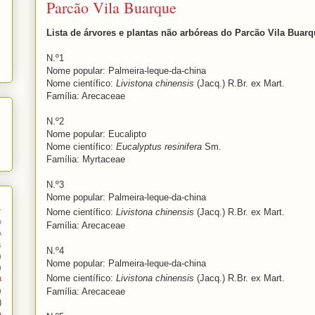
Parcão Vila Buarque
Lista de árvores e plantas não arbóreas do Parcão Vila Buar
N.º1
Nome popular: Palmeira-leque-da-china
Nome científico:
Livistona chinensis
(Jacq.) R.Br. ex Mart.
Família: Arecaceae
N.º2
Nome popular: Eucalipto
Nome científico:
Eucalyptus resinifera
Sm.
Família: Myrtaceae
N.º3
Nome popular: Palmeira-leque-da-china
Nome científico:
Livistona chinensis
(Jacq.) R.Br. ex Mart.
o
Família: Arecaceae
A
s
N.º4
)
Nome popular: Palmeira-leque-da-china
)
Nome científico:
Livistona chinensis
(Jacq.) R.Br. ex Mart.
a
)
Família: Arecaceae
)
a