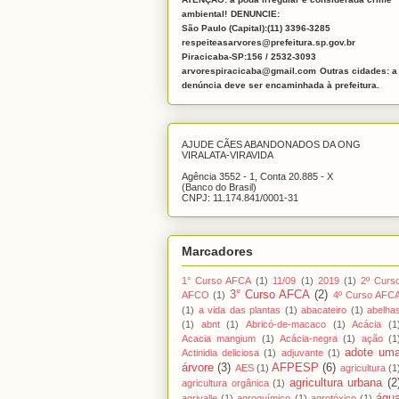
ambiental!
DENUNCIE:
São Paulo (Capital):(11) 3396-3285
respeiteasarvores@prefeitura.sp.gov.br
Piracicaba-SP:156 / 2532-3093
arvorespiracicaba@gmail.com
Outras cidades: a
denúncia deve ser encaminhada à prefeitura.
AJUDE CÃES ABANDONADOS DA ONG
VIRALATA-VIRAVIDA
Agência 3552 - 1, Conta 20.885 - X
(Banco do Brasil)
CNPJ: 11.174.841/0001-31
Marcadores
1° Curso AFCA
(1)
11/09
(1)
2019
(1)
2º Curs
3° Curso AFCA
(2)
AFCO
(1)
4º Curso AFC
(1)
a vida das plantas
(1)
abacateiro
(1)
abelha
(1)
abnt
(1)
Abricó-de-macaco
(1)
Acácia
(1
Acacia mangium
(1)
Acácia-negra
(1)
ação
(1
adote um
Actinidia deliciosa
(1)
adjuvante
(1)
árvore
(3)
AFPESP
(6)
AES
(1)
agricultura
(1
agricultura urbana
(2
agricultura orgânica
(1)
águ
agrivalle
(1)
agroquímico
(1)
agrotóxico
(1)