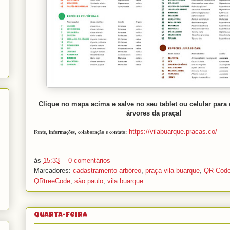
Clique no mapa acima e salve no seu tablet ou celular para 
árvores da praça!
https://vilabuarque.pracas.co/
Fonte, informações, colaboração e contato:
às
15:33
0 comentários
Marcadores:
cadastramento arbóreo
,
praça vila buarque
,
QR Cod
QRtreeCode
,
são paulo
,
vila buarque
quarta-feira