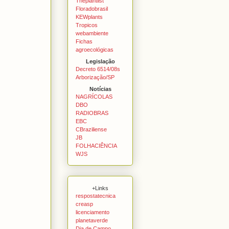
Theplantlist
Floradobrasil
KEWplants
Tropicos
webambiente
Fichas
agroecológicas
Legislação
Decreto 6514/08s
Arborização/SP
Notícias
NAGRÍCOLAS
DBO
RADIOBRAS
EBC
CBraziliense
JB
FOLHACIÊNCIA
WJS
+Links
respostatecnica
creasp
licenciamento
planetaverde
Dia de Campo