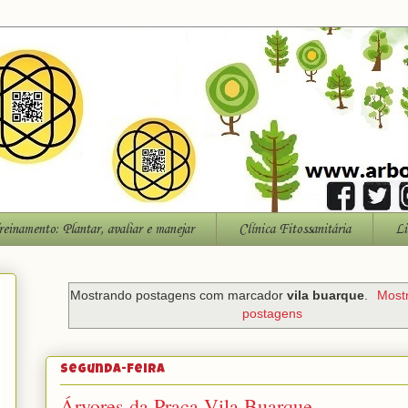
reinamento: Plantar, avaliar e manejar
Clínica Fitossanitária
Li
Mostrando postagens com marcador
vila buarque
.
Mostr
postagens
segunda-feira
Árvores da Praça Vila Buarque