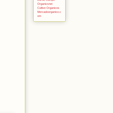
Organicsnet
Cultive Organicos
Mercadoorganico.c
om