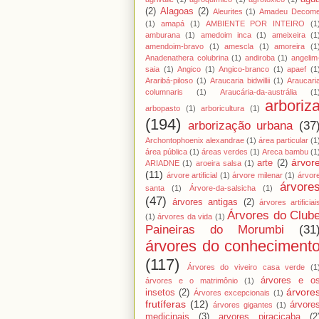
(2)
Alagoas
(2)
Aleurites
(1)
Amadeu Decom
(1)
amapá
(1)
AMBIENTE POR INTEIRO
(1
amburana
(1)
amedoim inca
(1)
ameixeira
(1
amendoim-bravo
(1)
amescla
(1)
amoreira
(1
Anadenathera colubrina
(1)
andiroba
(1)
angelim
saia
(1)
Angico
(1)
Angico-branco
(1)
apaef
(1
Araribá-piloso
(1)
Araucaria bidwillii
(1)
Araucari
columnaris
(1)
Araucária-da-austrália
(1
arboriz
arbopasto
(1)
arboricultura
(1)
(194)
arborização urbana
(37
Archontophoenix alexandrae
(1)
área particular
(1
área pública
(1)
áreas verdes
(1)
Areca bambu
(1
árvor
arte
(2)
ARIADNE
(1)
aroeira salsa
(1)
(11)
árvore artificial
(1)
árvore milenar
(1)
árvor
árvore
santa
(1)
Árvore-da-salsicha
(1)
(47)
árvores antigas
(2)
árvores artificiai
Árvores do Club
(1)
árvores da vida
(1)
Paineiras do Morumbi
(31
árvores do conheciment
(117)
Árvores do viveiro casa verde
(1
árvores e o
árvores e o matrimônio
(1)
árvore
insetos
(2)
Árvores excepcionais
(1)
frutíferas
(12)
árvore
árvores gigantes
(1)
medicinais
(3)
arvores piracicaba
(2