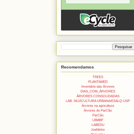
Recomendamos
TREES
PLANTAMED
Inventário das Árvores
DIAS_COM_ÁRVORES
ÁRVORES CONSOLIDADAS
LAB. SILVICULTURA URBANA/ESALQ-USP
Árvores na agricultura
Árvores do ParCão
ParCão
LBMBP
LABEDU
JoaNinho