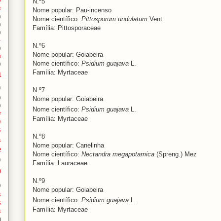
N.º5
e
Nome popular: Pau-incenso
)
Nome científico:
Pittosporum undulatum
Vent.
)
Família:
Pittosporaceae
)
-
N.º6
)
Nome popular: Goiabeira
a
Nome científico:
Psidium guajava
L.
)
a
Família: Myrtaceae
)
N.º7
)
Nome popular: Goiabeira
)
Nome científico:
Psidium guajava
L.
e
Família: Myrtaceae
e
s
N.º8
s
Nome popular: Canelinha
e
Nome científico:
Nectandra megapotamica
(Spreng.) Mez
)
Família: Lauraceae
o
N.º9
)
Nome popular: Goiabeira
s
Nome científico:
Psidium guajava
L.
s
Família: Myrtaceae
s
)