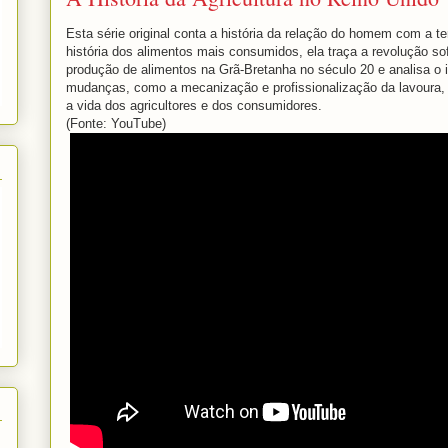
Esta série original conta a história da relação do homem com a te
história dos alimentos mais consumidos, ela traça a revolução sof
produção de alimentos na Grã-Bretanha no século 20 e analisa o
mudanças, como a mecanização e profissionalização da lavoura, 
a vida dos agricultores e dos consumidores.
(Fonte: YouTube)