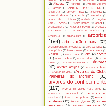
(2)
Alagoas
(2)
Aleurites
(1)
Amadeu Decom
(1)
amapá
(1)
AMBIENTE POR INTEIRO
(1
amburana
(1)
amedoim inca
(1)
ameixeira
(1
amendoim-bravo
(1)
amescla
(1)
amoreira
(1
Anadenathera colubrina
(1)
andiroba
(1)
angelim
saia
(1)
Angico
(1)
Angico-branco
(1)
apaef
(1
Araribá-piloso
(1)
Araucaria bidwillii
(1)
Araucari
columnaris
(1)
Araucária-da-austrália
(1
arboriz
arbopasto
(1)
arboricultura
(1)
(194)
arborização urbana
(37
Archontophoenix alexandrae
(1)
área particular
(1
área pública
(1)
áreas verdes
(1)
Areca bambu
(1
árvor
arte
(2)
ARIADNE
(1)
aroeira salsa
(1)
(11)
árvore artificial
(1)
árvore milenar
(1)
árvor
árvore
santa
(1)
Árvore-da-salsicha
(1)
(47)
árvores antigas
(2)
árvores artificiai
Árvores do Club
(1)
árvores da vida
(1)
Paineiras do Morumbi
(31
árvores do conheciment
(117)
Árvores do viveiro casa verde
(1
árvores e o
árvores e o matrimônio
(1)
árvore
insetos
(2)
Árvores excepcionais
(1)
frutíferas
(12)
árvore
árvores gigantes
(1)
medicinais
(3)
arvores piracicaba
(2