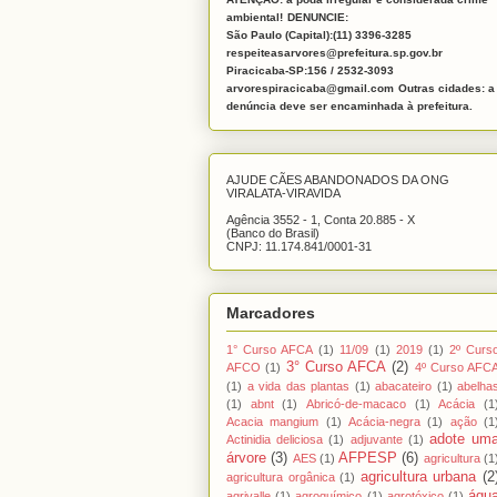
ambiental!
DENUNCIE:
São Paulo (Capital):(11) 3396-3285
respeiteasarvores@prefeitura.sp.gov.br
Piracicaba-SP:156 / 2532-3093
arvorespiracicaba@gmail.com
Outras cidades: a
denúncia deve ser encaminhada à prefeitura.
AJUDE CÃES ABANDONADOS DA ONG
VIRALATA-VIRAVIDA
Agência 3552 - 1, Conta 20.885 - X
(Banco do Brasil)
CNPJ: 11.174.841/0001-31
Marcadores
1° Curso AFCA
(1)
11/09
(1)
2019
(1)
2º Curs
3° Curso AFCA
(2)
AFCO
(1)
4º Curso AFC
(1)
a vida das plantas
(1)
abacateiro
(1)
abelha
(1)
abnt
(1)
Abricó-de-macaco
(1)
Acácia
(1
Acacia mangium
(1)
Acácia-negra
(1)
ação
(1
adote um
Actinidia deliciosa
(1)
adjuvante
(1)
árvore
(3)
AFPESP
(6)
AES
(1)
agricultura
(1
agricultura urbana
(2
agricultura orgânica
(1)
águ
agrivalle
(1)
agroquímico
(1)
agrotóxico
(1)