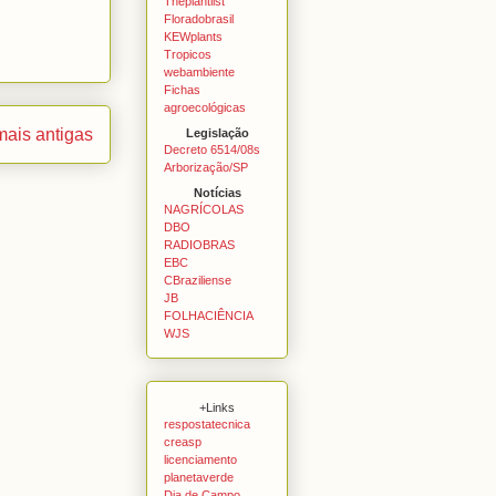
Theplantlist
Floradobrasil
KEWplants
Tropicos
webambiente
Fichas
agroecológicas
ais antigas
Legislação
Decreto 6514/08s
Arborização/SP
Notícias
NAGRÍCOLAS
DBO
RADIOBRAS
EBC
CBraziliense
JB
FOLHACIÊNCIA
WJS
+Links
respostatecnica
creasp
licenciamento
planetaverde
Dia de Campo