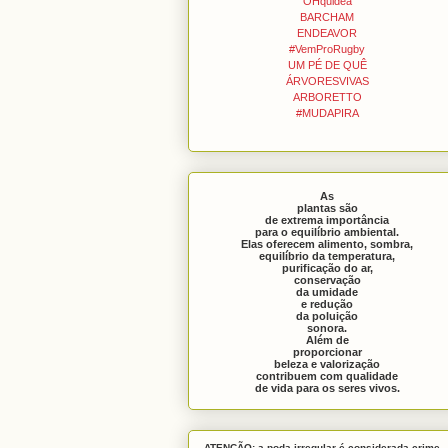
OHquidea
BARCHAM
ENDEAVOR
#VemProRugby
UM PÉ DE QUÊ
ÁRVORESVIVAS
ARBORETTO
#MUDAPIRA
As
plantas são
de extrema importância
para o equilíbrio ambiental.
Elas oferecem alimento, sombra,
equilíbrio da temperatura,
purificação do ar,
conservação
da umidade
e redução
da poluição
sonora.
Além de
proporcionar
beleza e valorização
contribuem com qualidade
de vida para os seres vivos.
ATENÇÃO: a poda irregular é considerada crime