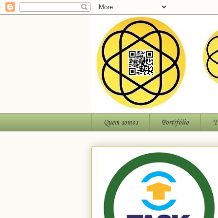
Quem somos
Portifólio
T