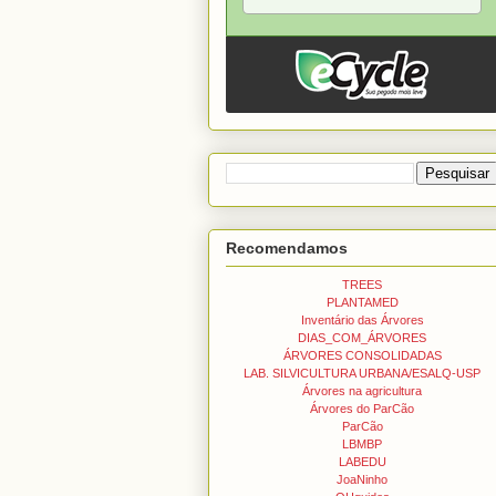
Recomendamos
TREES
PLANTAMED
Inventário das Árvores
DIAS_COM_ÁRVORES
ÁRVORES CONSOLIDADAS
LAB. SILVICULTURA URBANA/ESALQ-USP
Árvores na agricultura
Árvores do ParCão
ParCão
LBMBP
LABEDU
JoaNinho