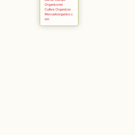
Organicsnet
Cultive Organicos
Mercadoorganico.c
om