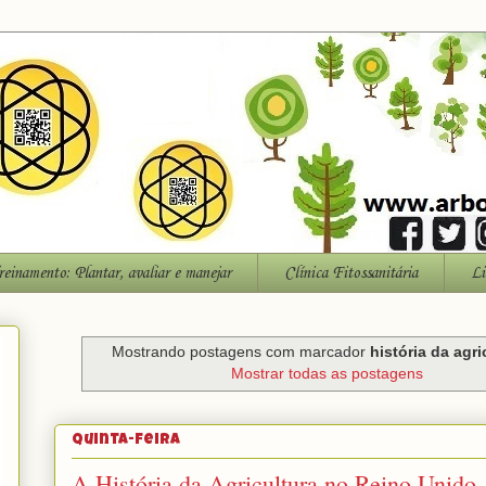
reinamento: Plantar, avaliar e manejar
Clínica Fitossanitária
Li
Mostrando postagens com marcador
história da agri
Mostrar todas as postagens
quinta-feira
A História da Agricultura no Reino Unido