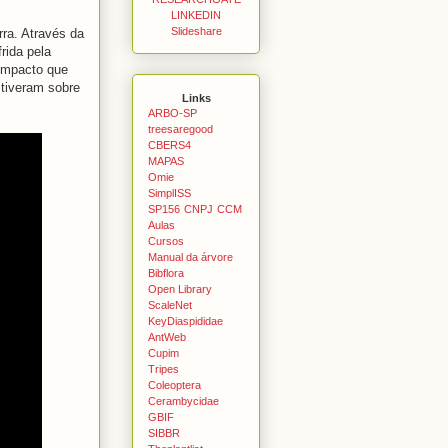
LINKEDIN
Slideshare
rra. Através da
rida pela
 impacto que
tiveram sobre
Links
ARBO-SP
treesaregood
CBERS4
MAPAS
Omie
SimplISS
SP156
CNPJ
CCM
Aulas
Cursos
Manual da árvore
Bibflora
Open Library
ScaleNet
KeyDiaspididae
AntWeb
Cupim
Tripes
Coleoptera
Cerambycidae
GBIF
SIBBR