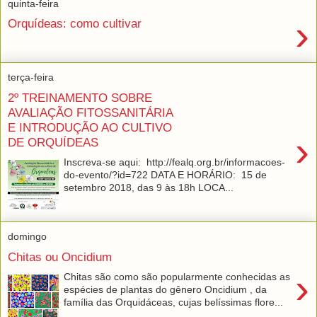
quinta-feira
›
Orquídeas: como cultivar
terça-feira
2º TREINAMENTO SOBRE
AVALIAÇÃO FITOSSANITÁRIA
E INTRODUÇÃO AO CULTIVO
›
DE ORQUÍDEAS
Inscreva-se aqui: http://fealq.org.br/informacoes-
do-evento/?id=722 DATA E HORÁRIO: 15 de
setembro 2018, das 9 às 18h LOCA...
domingo
Chitas ou Oncidium
›
Chitas são como são popularmente conhecidas as
espécies de plantas do gênero Oncidium , da
família das Orquidáceas, cujas belíssimas flore...