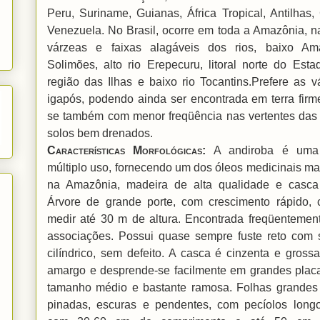
Peru, Suriname, Guianas, África Tropical, Antilhas
Venezuela. No Brasil, ocorre em toda a Amazônia, n
várzeas e faixas alagáveis dos rios, baixo Am
Solimões, alto rio Erepecuru, litoral norte do Est
região das Ilhas e baixo rio Tocantins.Prefere as 
igapós, podendo ainda ser encontrada em terra firm
se também com menor freqüência nas vertentes das 
solos bem drenados.
Características Morfológicas
:
A andiroba é uma 
múltiplo uso, fornecendo um dos óleos medicinais mai
na Amazônia, madeira de alta qualidade e casca
Árvore de grande porte, com crescimento rápido,
medir até 30 m de altura. Encontrada freqüentemen
associações. Possui quase sempre fuste reto com
cilíndrico, sem defeito. A casca é cinzenta e gross
amargo e desprende-se facilmente em grandes plac
tamanho médio e bastante ramosa. Folhas grandes
pinadas, escuras e pendentes, com pecíolos longos