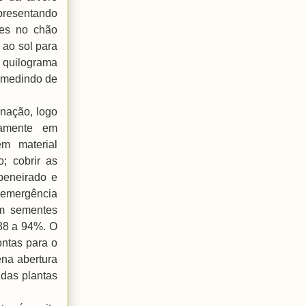
presentando
tes no chão
 ao sol para
 quilograma
 medindo de
nação, logo
tamente em
em material
; cobrir as
peneirado e
a emergência
om sementes
 88 a 94%. O
ntas para o
ena abertura
das plantas