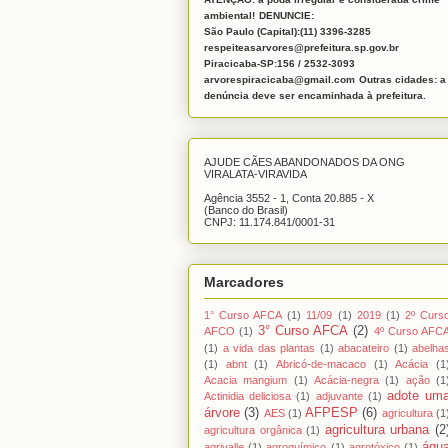
ambiental!
DENUNCIE:
São Paulo (Capital):(11) 3396-3285
respeiteasarvores@prefeitura.sp.gov.br
Piracicaba-SP:156 / 2532-3093
arvorespiracicaba@gmail.com
Outras cidades: a
denúncia deve ser encaminhada à prefeitura.
AJUDE CÃES ABANDONADOS DA ONG
VIRALATA-VIRAVIDA
Agência 3552 - 1, Conta 20.885 - X
(Banco do Brasil)
CNPJ: 11.174.841/0001-31
Marcadores
1° Curso AFCA
(1)
11/09
(1)
2019
(1)
2º Curs
3° Curso AFCA
(2)
AFCO
(1)
4º Curso AFC
(1)
a vida das plantas
(1)
abacateiro
(1)
abelha
(1)
abnt
(1)
Abricó-de-macaco
(1)
Acácia
(1
Acacia mangium
(1)
Acácia-negra
(1)
ação
(1
adote um
Actinidia deliciosa
(1)
adjuvante
(1)
árvore
(3)
AFPESP
(6)
AES
(1)
agricultura
(1
agricultura urbana
(2
agricultura orgânica
(1)
águ
agrivalle
(1)
agroquímico
(1)
agrotóxico
(1)