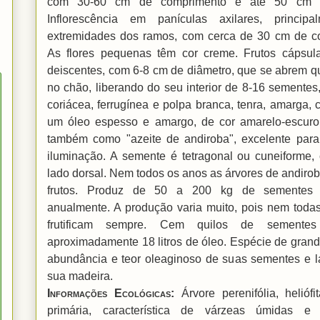
com 30-60 cm de comprimento e até 50 cm d
Inflorescência em panículas axilares, princip
extremidades dos ramos, com cerca de 30 cm de c
As flores pequenas têm cor creme. Frutos cápsul
deiscentes, com 6-8 cm de diâmetro, que se abrem 
no chão, liberando do seu interior de 8-16 semente
coriácea, ferrugínea e polpa branca, tenra, amarga
um óleo espesso e amargo, de cor amarelo-escuro
também como "azeite de andiroba", excelente para
iluminação. A semente é tetragonal ou cuneiforme,
lado dorsal. Nem todos os anos as árvores de andir
frutos. Produz de 50 a 200 kg de sementes 
anualmente. A produção varia muito, pois nem todas
frutificam sempre. Cem quilos de semente
aproximadamente 18 litros de óleo. Espécie de grand
abundância e teor oleaginoso de suas sementes e l
sua madeira.
Informações Ecológicas
:
Árvore perenifólia, helióf
primária, característica de várzeas úmidas e 