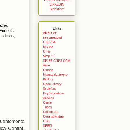
LINKEDIN
Slideshare
acho,
Links
 Vermelha,
ARBO-SP
endiroba,
treesaregood
CBERS4
MAPAS
Omie
SimplISS
SP156
CNPJ
CCM
Aulas
Cursos
Manual da árvore
Bibflora
Open Library
ScaleNet
KeyDiaspididae
AntWeb
Cupim
Tripes
Coleoptera
Cerambycidae
üentemente
GBIF
SIBBR
ca Central,