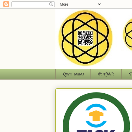
Quem somos
Portifólio
T