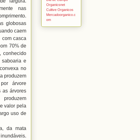
e largura.
Organicsnet
almente nas
Cultive Organicos
Mercadoorganico.c
omprimento.
om
as globosas
quando caem
s, com casca
, com 70% de
, conhecido
 saboaria e
 convexa no
oba produzem
por árvore
 as árvores
s produzem
e valor pela
argo uso de
ita, da mata
inundáveis.