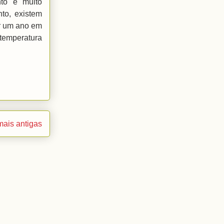
to é muito
nto, existem
r um ano em
temperatura
ais antigas