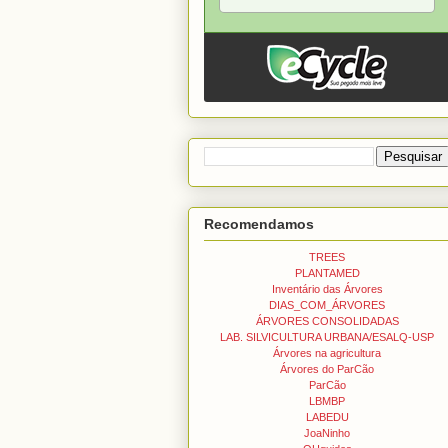
Recomendamos
TREES
PLANTAMED
Inventário das Árvores
DIAS_COM_ÁRVORES
ÁRVORES CONSOLIDADAS
LAB. SILVICULTURA URBANA/ESALQ-USP
Árvores na agricultura
Árvores do ParCão
ParCão
LBMBP
LABEDU
JoaNinho