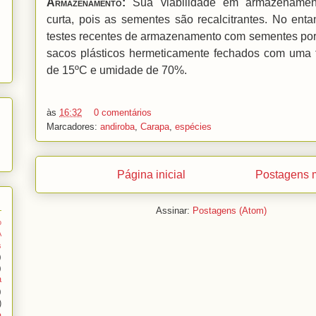
Armazenamento
:
Sua viabilidade em armazenamen
curta, pois as sementes são recalcitrantes. No enta
testes recentes de armazenamento com sementes po
sacos plásticos hermeticamente fechados com uma 
de 15ºC e umidade de 70%.
às
16:32
0 comentários
Marcadores:
andiroba
,
Carapa
,
espécies
Página inicial
Postagens m
Assinar:
Postagens (Atom)
o
A
s
)
)
a
)
)
a