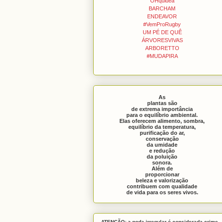
OHquidea
BARCHAM
ENDEAVOR
#VemProRugby
UM PÉ DE QUÊ
ÁRVORESVIVAS
ARBORETTO
#MUDAPIRA
As
plantas são
de extrema importância
para o equilíbrio ambiental.
Elas oferecem alimento, sombra,
equilíbrio da temperatura,
purificação do ar,
conservação
da umidade
e redução
da poluição
sonora.
Além de
proporcionar
beleza e valorização
contribuem com qualidade
de vida para os seres vivos.
ATENÇÃO: a poda irregular é considerada crime