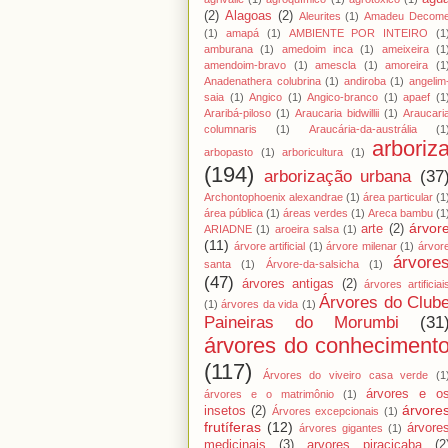
(2)
Alagoas
(2)
Aleurites
(1)
Amadeu Decom
(1)
amapá
(1)
AMBIENTE POR INTEIRO
(1
amburana
(1)
amedoim inca
(1)
ameixeira
(1
amendoim-bravo
(1)
amescla
(1)
amoreira
(1
Anadenathera colubrina
(1)
andiroba
(1)
angelim
saia
(1)
Angico
(1)
Angico-branco
(1)
apaef
(1
Araribá-piloso
(1)
Araucaria bidwillii
(1)
Araucari
columnaris
(1)
Araucária-da-austrália
(1
arboriz
arbopasto
(1)
arboricultura
(1)
(194)
arborização urbana
(37
Archontophoenix alexandrae
(1)
área particular
(1
área pública
(1)
áreas verdes
(1)
Areca bambu
(1
árvor
arte
(2)
ARIADNE
(1)
aroeira salsa
(1)
(11)
árvore artificial
(1)
árvore milenar
(1)
árvor
árvore
santa
(1)
Árvore-da-salsicha
(1)
(47)
árvores antigas
(2)
árvores artificiai
Árvores do Club
(1)
árvores da vida
(1)
Paineiras do Morumbi
(31
árvores do conheciment
(117)
Árvores do viveiro casa verde
(1
árvores e o
árvores e o matrimônio
(1)
árvore
insetos
(2)
Árvores excepcionais
(1)
frutíferas
(12)
árvore
árvores gigantes
(1)
medicinais
(3)
arvores piracicaba
(2