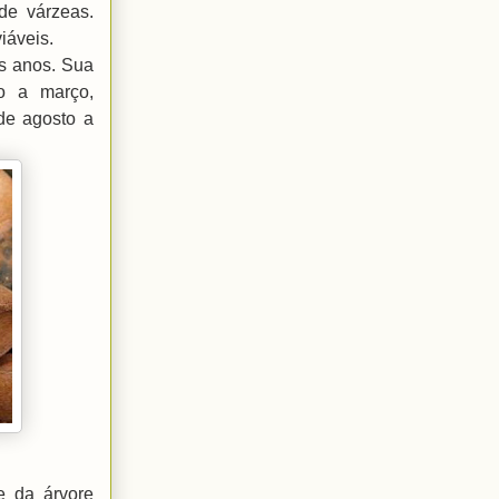
de várzeas.
iáveis.
s anos. Sua
ro a março,
de agosto a
e da árvore