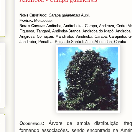
Nome Científico
:
Carapa guianensis
Aubl.
Família
:
Meliaceae.
Nomes Comuns
:
Andiroba, Andirobeira, Carapa, Andirova, Cedro-M
Figueroa, Tangaré, Andiroba-Branca, Andiroba do Igapó, Andiroba
Angirova, Comaçari, Mandiroba, Vandiroba, Carapá, Carapinha, G
Jandiroba, Penaíba, Pulga de Santo Inácio, Abomidan, Caraba.
Ocorrência
:
Árvore de ampla distribuição, freq
formando associações, sendo encontrada na Améri