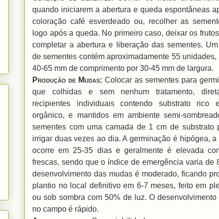
quando iniciarem a abertura e queda espontâneas a
coloração café esverdeado ou, recolher as semen
logo após a queda. No primeiro caso, deixar os frutos
completar a abertura e liberação das sementes. Um
de sementes contém aproximadamente 55 unidades,
40-65 mm de comprimento por 30-45 mm de largura.
Produção de Mudas
:
Colocar as sementes para germi
que colhidas e sem nenhum tratamento, dire
recipientes individuais contendo substrato rico 
orgânico, e mantidos em ambiente semi-sombreado
sementes com uma camada de 1 cm de substrato 
irrigar duas vezes ao dia. A germinação é hipógea, 
ocorre em 25-35 dias e geralmente é elevada c
frescas, sendo que o índice de emergência varia de
desenvolvimento das mudas é moderado, ficando pro
plantio no local definitivo em 6-7 meses, feito em pl
ou sob sombra com 50% de luz. O desenvolvimento 
no campo é rápido.