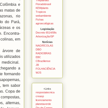
Theplantlist
, Colômbia e
Floradobrasil
KEWplants
as matas de
Tropicos
azonas, rio
webambiente
Fichas
ado do Pará,
agroecológicas
várzeas e os
Legislação
Decreto 6514/08s
e. Encontra-
Arborização/SP
colinas, em
Notícias
NAGRÍCOLAS
DBO
árvore de
RADIOBRAS
s utilizados
EBC
CBraziliense
 medicinal.
JB
 chegando a
FOLHACIÊNCIA
WJS
te formando
 sapopemas,
a, tem sabor
+Links
as. Copa de
respostatecnica
creasp
 compostas,
licenciamento
, alternas,
planetaverde
Dia de Campo