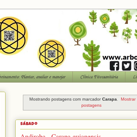
reinamento: Plantar, avaliar e manejar
Clínica Fitossanitária
Li
Mostrando postagens com marcador
Carapa
.
Mostrar
postagens
sábado
Andiroba - Carapa guianensis